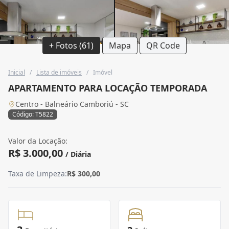
+ Fotos (61)
Mapa
QR Code
Inicial
/
Lista de imóveis
/
Imóvel
APARTAMENTO PARA LOCAÇÃO TEMPORADA
Centro - Balneário Camboriú - SC
Código: T5822
Valor da Locação:
R$ 3.000,00
/ Diária
Taxa de Limpeza:
R$ 300,00