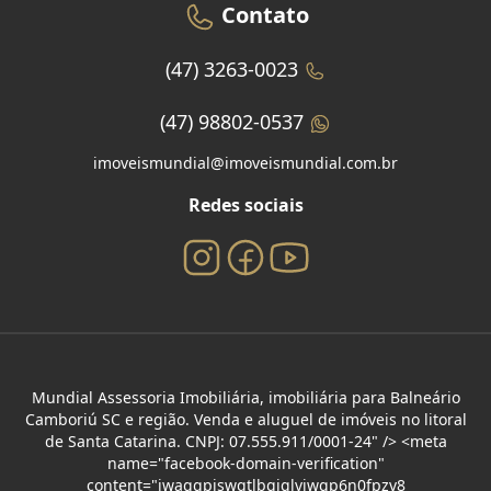
Contato
(47) 3263-0023
(47) 98802-0537
imoveismundial@imoveismundial.com.br
Redes sociais
Mundial Assessoria Imobiliária, imobiliária para Balneário
Camboriú SC e região. Venda e aluguel de imóveis no litoral
de Santa Catarina. CNPJ: 07.555.911/0001-24" /> <meta
name="facebook-domain-verification"
content="iwaggpiswqtlbgiglviwgp6n0fpzv8