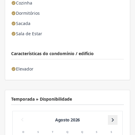
Cozinha
Dormitórios
Sacada
Sala de Estar
Características do condomínio / edifício
Elevador
Temporada » Disponibilidade
Agosto 2026
D
S
T
Q
Q
S
S