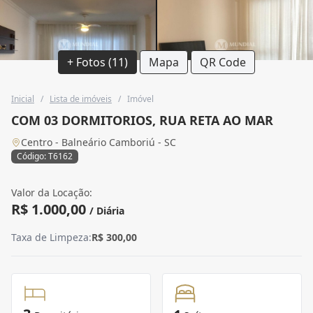
+ Fotos (11)
Mapa
QR Code
Inicial
/
Lista de imóveis
/
Imóvel
COM 03 DORMITORIOS, RUA RETA AO MAR
Centro - Balneário Camboriú - SC
Código: T6162
Valor da Locação:
R$ 1.000,00
/ Diária
Taxa de Limpeza:
R$ 300,00