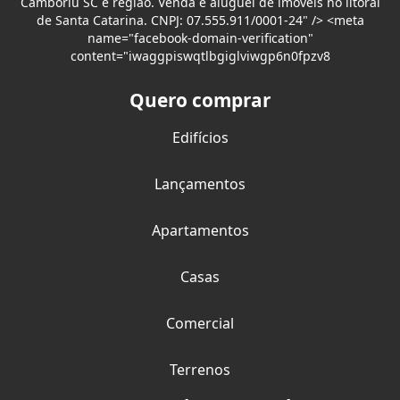
Camboriú SC e região. Venda e aluguel de imóveis no litoral
de Santa Catarina. CNPJ: 07.555.911/0001-24" /> <meta
name="facebook-domain-verification"
content="iwaggpiswqtlbgiglviwgp6n0fpzv8
Quero comprar
Edifícios
Lançamentos
Apartamentos
Casas
Comercial
Terrenos