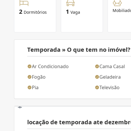
2
1
Mobiliad
Dormitórios
Vaga
Temporada » O que tem no imóvel?
Ar Condicionado
Cama Casal
Fogão
Geladeira
Pia
Televisão
locação de temporada ate dezembr