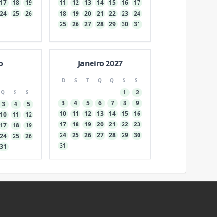
17
18
19
11
12
13
14
15
16
17
24
25
26
18
19
20
21
22
23
24
25
26
27
28
29
30
31
o
Janeiro 2027
D
S
T
Q
Q
S
S
1
2
Q
S
S
3
4
5
6
7
8
9
3
4
5
10
11
12
13
14
15
16
10
11
12
17
18
19
20
21
22
23
17
18
19
24
25
26
27
28
29
30
24
25
26
31
31