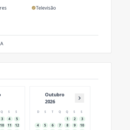
eres
Televisão
ZA
o
Outubro
2026
Q
S
S
D
S
T
Q
Q
S
S
3
4
5
1
2
3
10
11
12
4
5
6
7
8
9
10