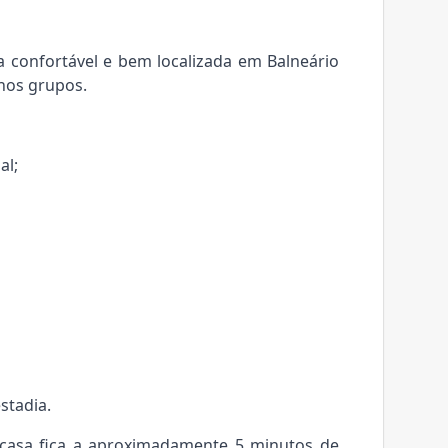
 confortável e bem localizada em Balneário
enos grupos.
al;
stadia.
a casa fica a aproximadamente 5 minutos de