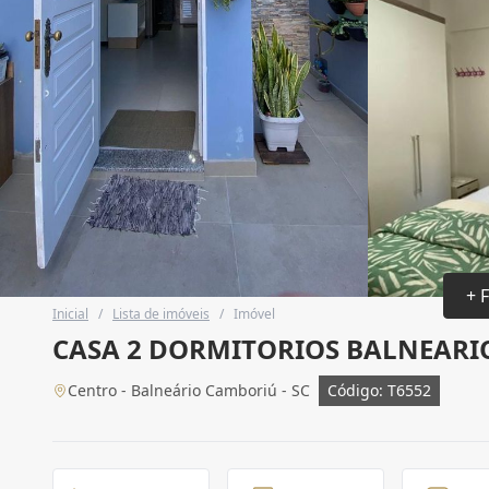
+ 
Inicial
/
Lista de imóveis
/
Imóvel
CASA 2 DORMITORIOS BALNEAR
Centro - Balneário Camboriú - SC
Código: T6552