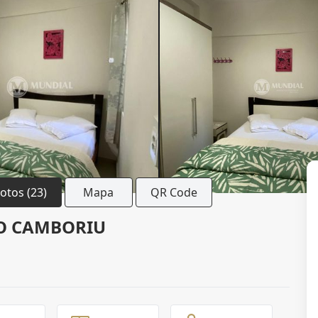
Fotos (23)
Mapa
QR Code
IO CAMBORIU