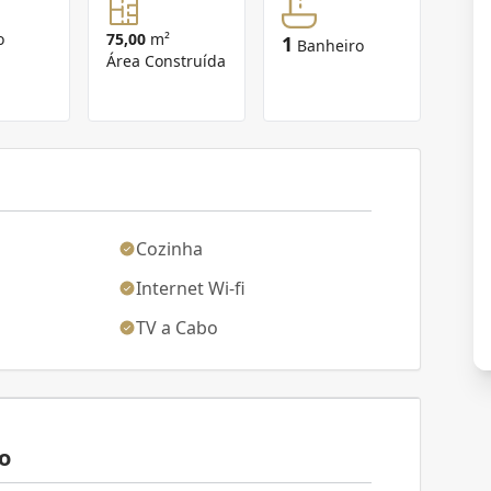
o
75,00
m²
1
Banheiro
Área Construída
Cozinha
Internet Wi-fi
TV a Cabo
o