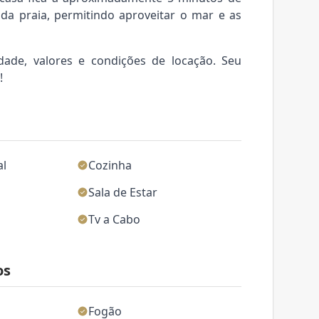
da praia, permitindo aproveitar o mar e as
idade, valores e condições de locação. Seu
!
al
Cozinha
Sala de Estar
Tv a Cabo
os
Fogão