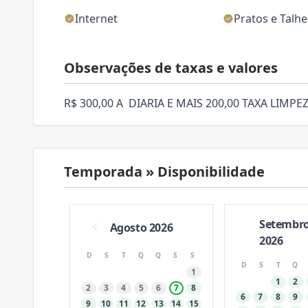
Internet
Pratos e Talh
Observações de taxas e valores
R$ 300,00 A DIARIA E MAIS 200,00 TAXA LIMPE
Temporada » Disponibilidade
Setembr
Agosto 2026
2026
D
S
T
Q
Q
S
S
D
S
T
Q
1
1
2
2
3
4
5
6
7
8
6
7
8
9
9
10
11
12
13
14
15