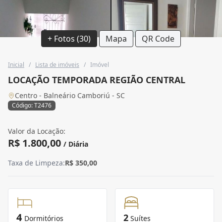
+ Fotos (30)
Mapa
QR Code
Inicial
/
Lista de imóveis
/
Imóvel
LOCAÇÃO TEMPORADA REGIÃO CENTRAL
Centro - Balneário Camboriú - SC
Código: T2476
Valor da Locação:
R$ 1.800,00
/ Diária
Taxa de Limpeza:
R$ 350,00
4
2
Dormitórios
Suítes