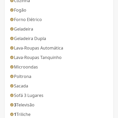
Cozinha
Fogão
Forno Elétrico
Geladeira
Geladeira Dupla
Lava-Roupas Automática
Lava-Roupas Tanquinho
Microondas
Poltrona
Sacada
Sofá 3 Lugares
3
Televisão
1
Triliche