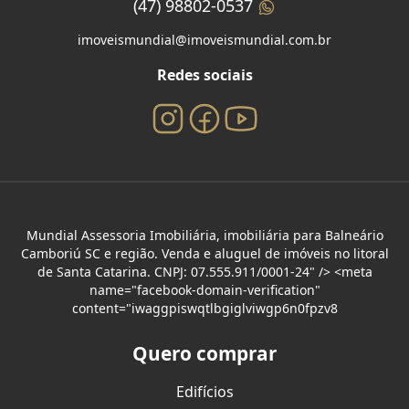
(47) 98802-0537
imoveismundial@imoveismundial.com.br
Redes sociais
Mundial Assessoria Imobiliária, imobiliária para Balneário
Camboriú SC e região. Venda e aluguel de imóveis no litoral
de Santa Catarina. CNPJ: 07.555.911/0001-24" /> <meta
name="facebook-domain-verification"
content="iwaggpiswqtlbgiglviwgp6n0fpzv8
Quero comprar
Edifícios