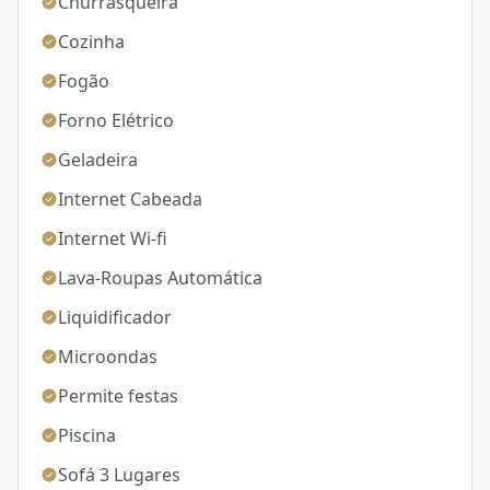
Churrasqueira
Cozinha
Fogão
Forno Elétrico
Geladeira
Internet Cabeada
Internet Wi-fi
Lava-Roupas Automática
Liquidificador
Microondas
Permite festas
Piscina
Sofá 3 Lugares