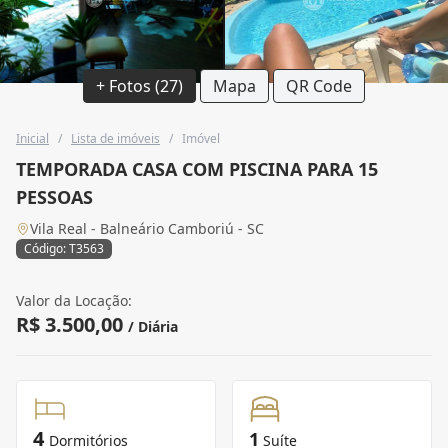
+ Fotos (27)
Mapa
QR Code
Inicial
/
Lista de imóveis
/
Imóvel
TEMPORADA CASA COM PISCINA PARA 15
PESSOAS
Vila Real - Balneário Camboriú - SC
Código: T3563
Valor da Locação:
R$ 3.500,00
/ Diária
4
1
Dormitórios
Suíte