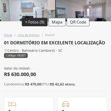
+ Fotos (9)
Mapa
QR Code
Inicial
/
Lista de imóveis
/
Imóvel
01 DORMITÓRIO EM EXCELENTE LOCALIZAÇÃO
Centro - Balneário Camboriú - SC
Código: V6367
Valor do imóvel:
R$ 630.000,00
Condomínio:
R$ 470,00
IPTU:
R$ 42,62
MENSAL