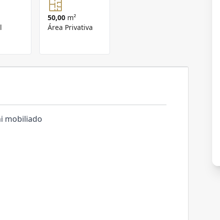
50,00
m²
l
Área Privativa
mi mobiliado