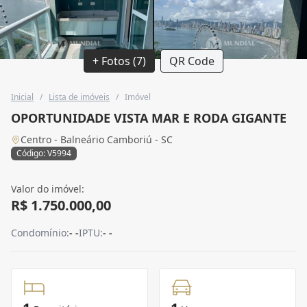
+ Fotos (7)
QR Code
Inicial
/
Lista de imóveis
/
Imóvel
OPORTUNIDADE VISTA MAR E RODA GIGANTE
Centro - Balneário Camboriú - SC
Código: V5994
Valor do imóvel:
R$ 1.750.000,00
Condomínio:
- -
IPTU:
- -