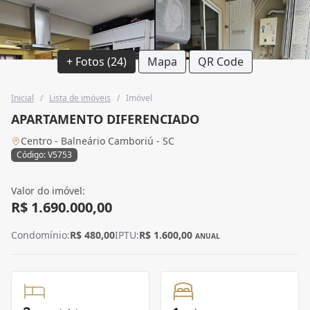
+ Fotos (24)
Mapa
QR Code
Inicial
/
Lista de imóveis
/
Imóvel
APARTAMENTO DIFERENCIADO
Centro - Balneário Camboriú - SC
Código: V5753
Valor do imóvel:
R$ 1.690.000,00
Condomínio:
R$ 480,00
IPTU:
R$ 1.600,00
ANUAL