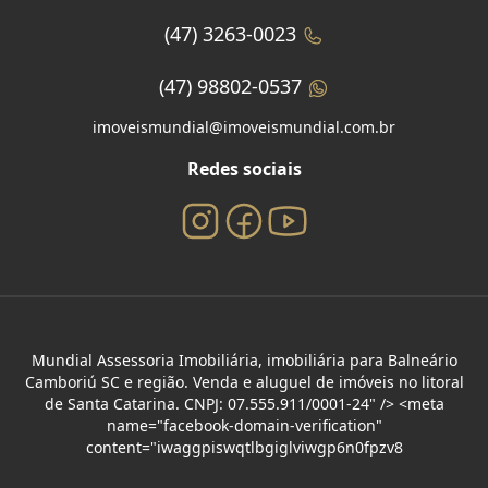
(47) 3263-0023
(47) 98802-0537
imoveismundial@imoveismundial.com.br
Redes sociais
Mundial Assessoria Imobiliária, imobiliária para Balneário
Camboriú SC e região. Venda e aluguel de imóveis no litoral
de Santa Catarina. CNPJ: 07.555.911/0001-24" /> <meta
name="facebook-domain-verification"
content="iwaggpiswqtlbgiglviwgp6n0fpzv8