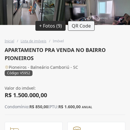
+ Fotos (9)
QR Code
Inicial
/
Lista de imóveis
/
Imóvel
APARTAMENTO PRA VENDA NO BAIRRO
PIONEIROS
Pioneiros - Balneário Camboriú - SC
Código: V5952
Valor do imóvel:
R$ 1.500.000,00
Condomínio:
R$ 850,00
IPTU:
R$ 1.600,00
ANUAL