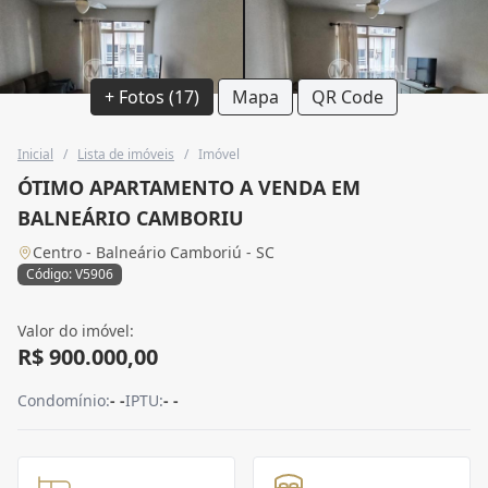
+ Fotos (17)
Mapa
QR Code
Inicial
/
Lista de imóveis
/
Imóvel
ÓTIMO APARTAMENTO A VENDA EM
BALNEÁRIO CAMBORIU
Centro - Balneário Camboriú - SC
Código: V5906
Valor do imóvel:
R$ 900.000,00
Condomínio:
- -
IPTU:
- -