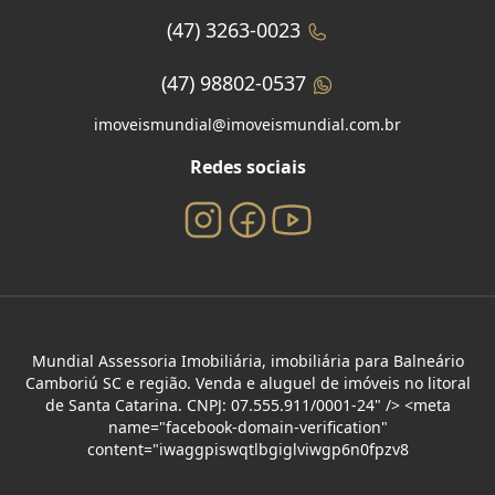
(47) 3263-0023
(47) 98802-0537
imoveismundial@imoveismundial.com.br
Redes sociais
Mundial Assessoria Imobiliária, imobiliária para Balneário
Camboriú SC e região. Venda e aluguel de imóveis no litoral
de Santa Catarina. CNPJ: 07.555.911/0001-24" /> <meta
name="facebook-domain-verification"
content="iwaggpiswqtlbgiglviwgp6n0fpzv8