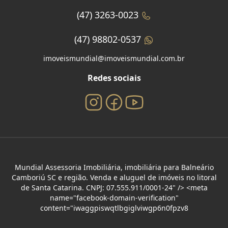
(47) 3263-0023
(47) 98802-0537
imoveismundial@imoveismundial.com.br
Redes sociais
Mundial Assessoria Imobiliária, imobiliária para Balneário
Camboriú SC e região. Venda e aluguel de imóveis no litoral
de Santa Catarina. CNPJ: 07.555.911/0001-24" /> <meta
name="facebook-domain-verification"
content="iwaggpiswqtlbgiglviwgp6n0fpzv8