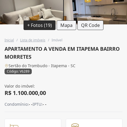
+ Fotos (19)
Mapa
QR Code
Inicial
/
Lista de imóveis
/
Imóvel
APARTAMENTO A VENDA EM ITAPEMA BAIRRO
MORRETES
Sertão do Trombudo - Itapema - SC
Código: V6289
Valor do imóvel:
R$ 1.100.000,00
Condomínio:
- -
IPTU:
- -