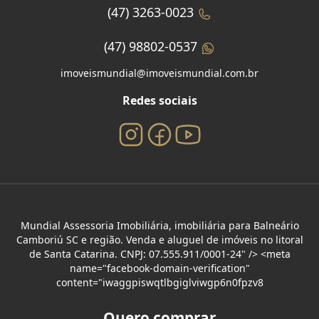
(47) 3263-0023
(47) 98802-0537
imoveismundial@imoveismundial.com.br
Redes sociais
Mundial Assessoria Imobiliária, imobiliária para Balneário
Camboriú SC e região. Venda e aluguel de imóveis no litoral
de Santa Catarina. CNPJ: 07.555.911/0001-24" /> <meta
name="facebook-domain-verification"
content="iwaggpiswqtlbgiglviwgp6n0fpzv8
Quero comprar