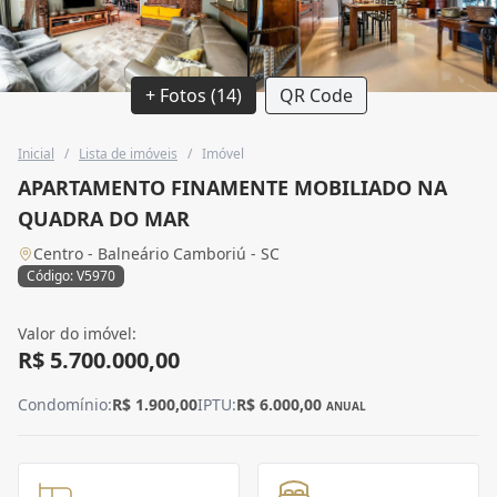
+ Fotos (14)
QR Code
Inicial
/
Lista de imóveis
/
Imóvel
APARTAMENTO FINAMENTE MOBILIADO NA
QUADRA DO MAR
Centro - Balneário Camboriú - SC
Código: V5970
Valor do imóvel:
R$ 5.700.000,00
Condomínio:
R$ 1.900,00
IPTU:
R$ 6.000,00
ANUAL