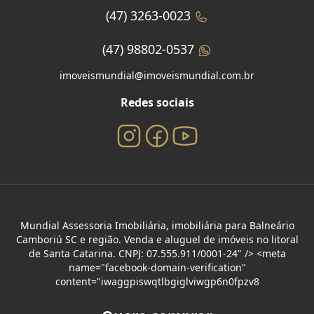
(47) 3263-0023
(47) 98802-0537
imoveismundial@imoveismundial.com.br
Redes sociais
Mundial Assessoria Imobiliária, imobiliária para Balneário
Camboriú SC e região. Venda e aluguel de imóveis no litoral
de Santa Catarina. CNPJ: 07.555.911/0001-24" /> <meta
name="facebook-domain-verification"
content="iwaggpiswqtlbgiglviwgp6n0fpzv8