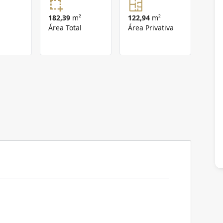
182,39
m²
122,94
m²
Área Total
Área Privativa