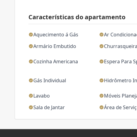
Características do apartamento
Aquecimento á Gás
Ar Condicion
Armário Embutido
Churrasqueir
Cozinha Americana
Espera Para Sp
Gás Individual
Hidrômetro In
Lavabo
Móveis Plane
Sala de Jantar
Área de Servi