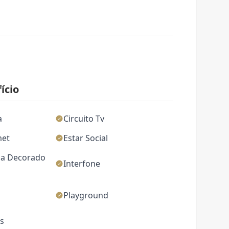
ício
a
Circuito Tv
met
Estar Social
da Decorado
Interfone
Playground
as