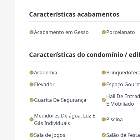
Características acabamentos
Acabamento em Gesso
Porcelanato
Características do condomínio / edif
Academia
Brinquedotec
Elevador
Espaço Gour
Hall De Entra
Guarita De Segurança
E Mobiliado
Medidores De água, Luz E
Piscina
Gás Individuais
Sala de Jogos
Salão de Fest