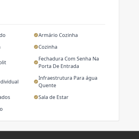
ado
Armário Cozinha
a
Cozinha
Fechadura Com Senha Na
lit
Porta De Entrada
Infraestrutura Para água
dividual
Quente
jados
Sala de Estar
ço