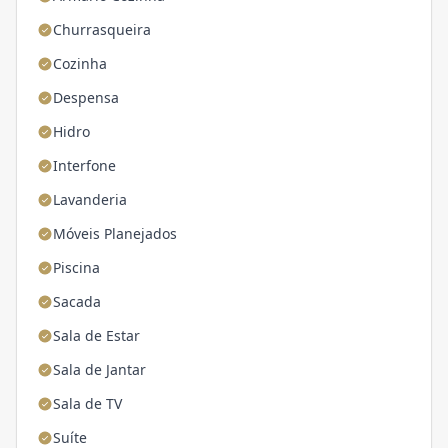
Churrasqueira
Cozinha
Despensa
Hidro
Interfone
Lavanderia
Móveis Planejados
Piscina
Sacada
Sala de Estar
Sala de Jantar
Sala de TV
Suíte