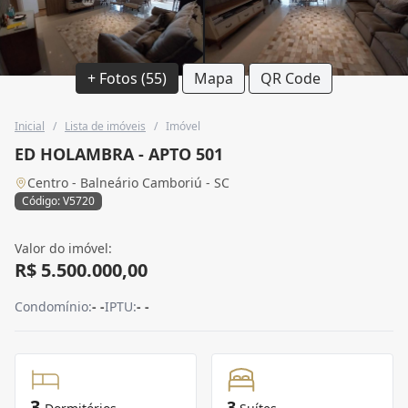
+ Fotos (55)
Mapa
QR Code
Inicial
/
Lista de imóveis
/
Imóvel
ED HOLAMBRA - APTO 501
Centro - Balneário Camboriú - SC
Código: V5720
Valor do imóvel:
R$ 5.500.000,00
Condomínio:
- -
IPTU:
- -
3
3