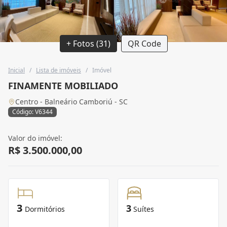
+ Fotos (31)
QR Code
Inicial
/
Lista de imóveis
/
Imóvel
FINAMENTE MOBILIADO
Centro - Balneário Camboriú - SC
Código: V6344
Valor do imóvel:
R$ 3.500.000,00
3
3
Dormitórios
Suítes