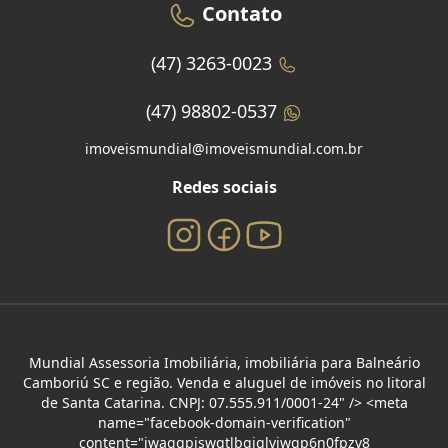
Contato
(47) 3263-0023
(47) 98802-0537
imoveismundial@imoveismundial.com.br
Redes sociais
Mundial Assessoria Imobiliária, imobiliária para Balneário
Camboriú SC e região. Venda e aluguel de imóveis no litoral
de Santa Catarina. CNPJ: 07.555.911/0001-24" /> <meta
name="facebook-domain-verification"
content="iwaggpiswqtlbgiglviwgp6n0fpzv8