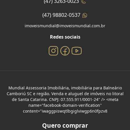
(47) 3263-0023
(47) 98802-0537
imoveismundial@imoveismundial.com.br
Redes sociais
Mundial Assessoria Imobiliária, imobiliária para Balneário
Camboriú SC e região. Venda e aluguel de imóveis no litoral
de Santa Catarina. CNPJ: 07.555.911/0001-24" /> <meta
name="facebook-domain-verification"
content="iwaggpiswqtlbgiglviwgp6n0fpzv8
Quero comprar