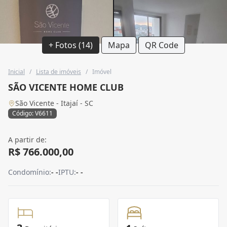
+ Fotos (14)
Mapa
QR Code
Inicial
/
Lista de imóveis
/
Imóvel
SÃO VICENTE HOME CLUB
São Vicente - Itajaí - SC
Código: V6611
A partir de:
R$ 766.000,00
Condomínio:
- -
IPTU:
- -