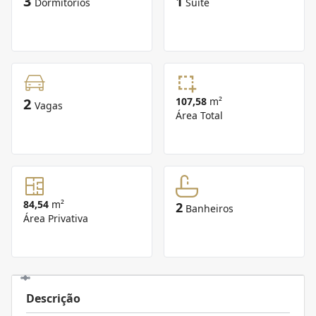
3
1
Dormitórios
Suíte
2
107,58
m²
Vagas
Área Total
84,54
m²
2
Banheiros
Área Privativa
Descrição