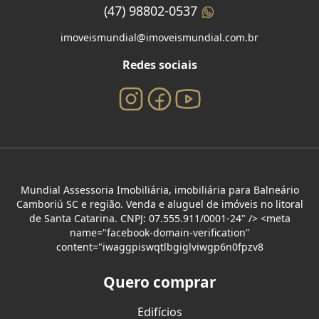
(47) 98802-0537
imoveismundial@imoveismundial.com.br
Redes sociais
Mundial Assessoria Imobiliária, imobiliária para Balneário
Camboriú SC e região. Venda e aluguel de imóveis no litoral
de Santa Catarina. CNPJ: 07.555.911/0001-24" /> <meta
name="facebook-domain-verification"
content="iwaggpiswqtlbgiglviwgp6n0fpzv8
Quero comprar
Edifícios