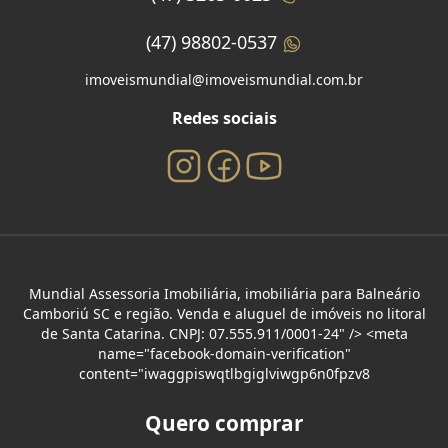
(47) 98802-0537
imoveismundial@imoveismundial.com.br
Redes sociais
Mundial Assessoria Imobiliária, imobiliária para Balneário
Camboriú SC e região. Venda e aluguel de imóveis no litoral
de Santa Catarina. CNPJ: 07.555.911/0001-24" /> <meta
name="facebook-domain-verification"
content="iwaggpiswqtlbgiglviwgp6n0fpzv8
Quero comprar