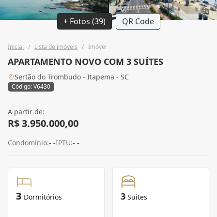
+ Fotos (39)
QR Code
Inicial
/
Lista de imóveis
/
Imóvel
APARTAMENTO NOVO COM 3 SUÍTES
Sertão do Trombudo - Itapema - SC
Código: V6430
A partir de:
R$ 3.950.000,00
Condomínio:
- -
IPTU:
- -
3
3
Dormitórios
Suítes