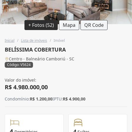
+ Fotos (52)
Mapa
QR Code
Inicial
/
Lista de imóveis
/
Imóvel
BELÍSSIMA COBERTURA
Centro - Balneário Camboriú - SC
Código: V5624
Valor do imóvel:
R$ 4.980.000,00
Condomínio:
R$ 1.200,00
IPTU:
R$ 4.900,00
4
4
Dormitórios
Suítes