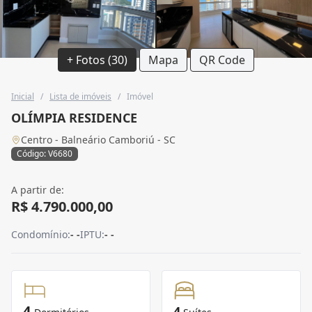
+ Fotos (30)
Mapa
QR Code
Inicial
/
Lista de imóveis
/
Imóvel
OLÍMPIA RESIDENCE
Centro - Balneário Camboriú - SC
Código: V6680
A partir de:
R$ 4.790.000,00
Condomínio:
- -
IPTU:
- -
4
4