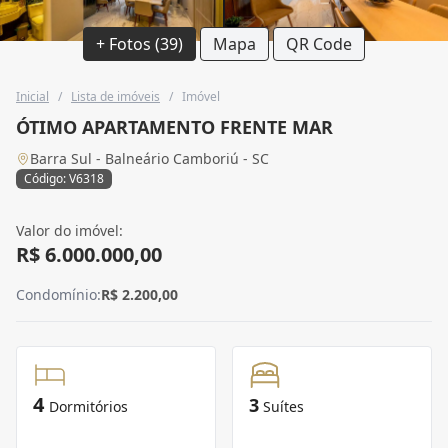
+ Fotos (39)
Mapa
QR Code
Inicial
/
Lista de imóveis
/
Imóvel
ÓTIMO APARTAMENTO FRENTE MAR
Barra Sul - Balneário Camboriú - SC
Código: V6318
Valor do imóvel:
R$ 6.000.000,00
Condomínio:
R$ 2.200,00
4
3
Dormitórios
Suítes