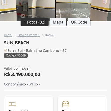
+ Fotos (82)
Mapa
QR Code
Inicial
/
Lista de imóveis
/
Imóvel
SUN BEACH
Barra Sul - Balneário Camboriú - SC
Código: V6669
Valor do imóvel:
R$ 3.490.000,00
Condomínio:
- -
IPTU:
- -