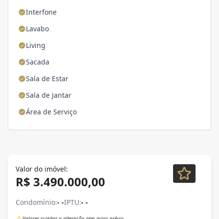
Interfone
Lavabo
Living
Sacada
Sala de Estar
Sala de Jantar
Área de Serviço
Valor do imóvel:
R$ 3.490.000,00
Condomínio:
- -
IPTU:
- -
Valores sujeitos a alteração sem aviso prévio.