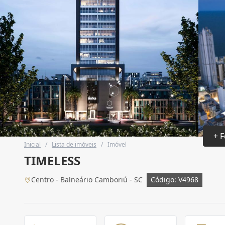
+ F
Inicial
/
Lista de imóveis
/
Imóvel
TIMELESS
Centro - Balneário Camboriú - SC
Código: V4968