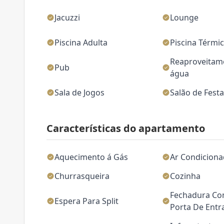
Jacuzzi
Lounge
Piscina Adulta
Piscina Térmi
Reaproveitam
Pub
água
Sala de Jogos
Salão de Fest
Características do apartamento
Aquecimento á Gás
Ar Condicion
Churrasqueira
Cozinha
Fechadura Co
Espera Para Split
Porta De Entr