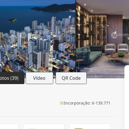
otos (39)
Vídeo
QR Code
Incorporação: 6-139.771