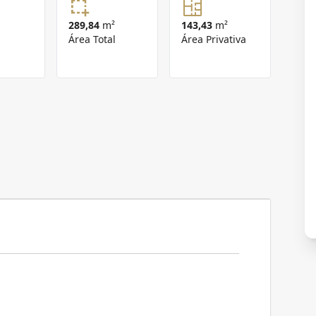
289,84
m²
143,43
m²
Área Total
Área Privativa