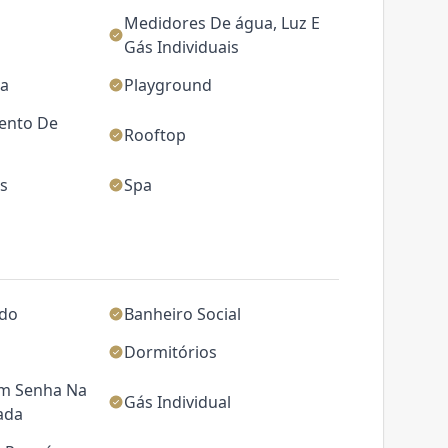
Medidores De água, Luz E
Gás Individuais
ca
Playground
ento De
Rooftop
as
Spa
ado
Banheiro Social
Dormitórios
m Senha Na
Gás Individual
ada