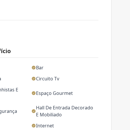
ício
Bar
a
Circuito Tv
nhistas E
Espaço Gourmet
Hall De Entrada Decorado
egurança
E Mobiliado
Internet