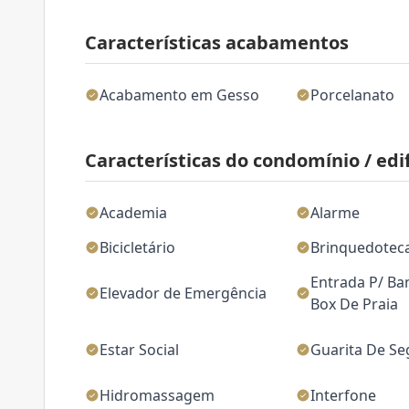
Características acabamentos
Acabamento em Gesso
Porcelanato
Características do condomínio / edif
Academia
Alarme
Bicicletário
Brinquedotec
Entrada P/ Ba
Elevador de Emergência
Box De Praia
Estar Social
Guarita De S
Hidromassagem
Interfone