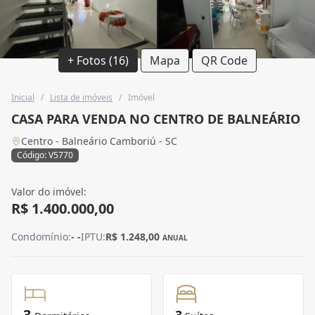
+ Fotos (16)
Mapa
QR Code
Inicial
/
Lista de imóveis
/
Imóvel
CASA PARA VENDA NO CENTRO DE BALNEÁRIO
Centro - Balneário Camboriú - SC
Código: V5770
Valor do imóvel:
R$ 1.400.000,00
Condomínio:
- -
IPTU:
R$ 1.248,00
ANUAL
3
3