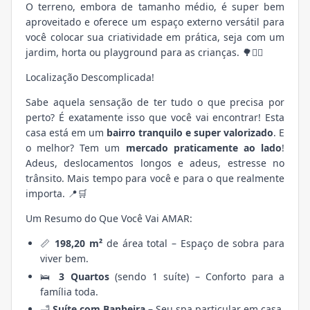
O terreno, embora de tamanho médio, é super bem
aproveitado e oferece um espaço externo versátil para
você colocar sua criatividade em prática, seja com um
jardim, horta ou playground para as crianças. 🌳🤸‍♀️
Localização Descomplicada!
Sabe aquela sensação de ter tudo o que precisa por
perto? É exatamente isso que você vai encontrar! Esta
casa está em um
bairro tranquilo e super valorizado
. E
o melhor? Tem um
mercado praticamente ao lado
!
Adeus, deslocamentos longos e adeus, estresse no
trânsito. Mais tempo para você e para o que realmente
importa. 📍🛒
Um Resumo do Que Você Vai AMAR:
📏
198,20 m²
de área total – Espaço de sobra para
viver bem.
🛌
3 Quartos
(sendo 1 suíte) – Conforto para a
família toda.
🛁
Suíte com Banheira
– Seu spa particular em casa.