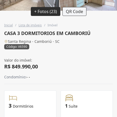
+ Fotos (23)
QR Code
Inicial
/
Lista de imóveis
/
Imóvel
CASA 3 DORMITORIOS EM CAMBORIÚ
Santa Regina - Camboriú - SC
Código: V6590
Valor do imóvel:
R$ 849.990,00
Condomínio:
- -
3
1
Dormitórios
Suíte