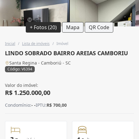
+ Fotos (20)
Mapa
QR Code
Inicial
/
Lista de imóveis
/
Imóvel
LINDO SOBRADO BAIRRO AREIAS CAMBORIU
Santa Regina - Camboriú - SC
Código: V6394
Valor do imóvel:
R$ 1.250.000,00
Condomínio:
- -
IPTU:
R$ 700,00