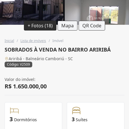
+ Fotos (18)
Mapa
QR Code
Inicial
/
Lista de imóveis
/
Imóvel
SOBRADOS À VENDA NO BAIRRO ARIRIBÁ
Ariribá - Balneário Camboriú - SC
Código: V2509
Valor do imóvel:
R$ 1.650.000,00
3
3
Dormitórios
Suítes