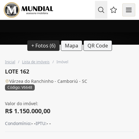
Favoritos (
+ Fotos (6)
Mapa
QR Code
Inicial
/
Lista de imóveis
/
Imóvel
LOTE 162
Várzea do Ranchinho - Camboriú - SC
Código: V6648
Valor do imóvel:
R$ 1.150.000,00
Condomínio:
- -
IPTU:
- -