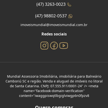
(47) 3263-0023
(47) 98802-0537
imoveismundial@imoveismundial.com.br
Redes sociais
Mundial Assessoria Imobiliária, imobiliária para Balneário
Camboriú SC e região. Venda e aluguel de imóveis no litoral
de Santa Catarina. CNPJ: 07.555.911/0001-24" /> <meta
name="facebook-domain-verification"
content="iwaggpiswqtlbgiglviwgp6n0fpzv8
Quero comprar