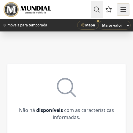
Favoritos (
0
imóveis para temporada
Mapa
Não há
disponíveis
com as características
informadas.