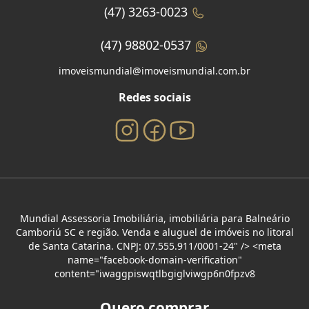
(47) 3263-0023
(47) 98802-0537
imoveismundial@imoveismundial.com.br
Redes sociais
Mundial Assessoria Imobiliária, imobiliária para Balneário
Camboriú SC e região. Venda e aluguel de imóveis no litoral
de Santa Catarina. CNPJ: 07.555.911/0001-24" /> <meta
name="facebook-domain-verification"
content="iwaggpiswqtlbgiglviwgp6n0fpzv8
Quero comprar