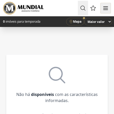
Favoritos (
0
imóveis para temporada
Mapa
Não há
disponíveis
com as características
informadas.