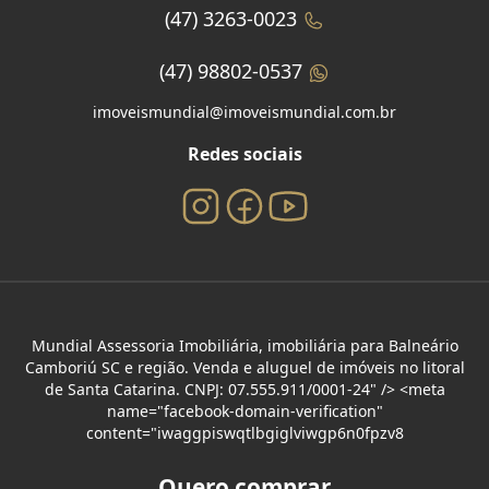
(47) 3263-0023
(47) 98802-0537
imoveismundial@imoveismundial.com.br
Redes sociais
Mundial Assessoria Imobiliária, imobiliária para Balneário
Camboriú SC e região. Venda e aluguel de imóveis no litoral
de Santa Catarina. CNPJ: 07.555.911/0001-24" /> <meta
name="facebook-domain-verification"
content="iwaggpiswqtlbgiglviwgp6n0fpzv8
Quero comprar