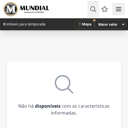
Favoritos (
0
imóveis para temporada
Mapa
Não há
disponíveis
com as características
informadas.