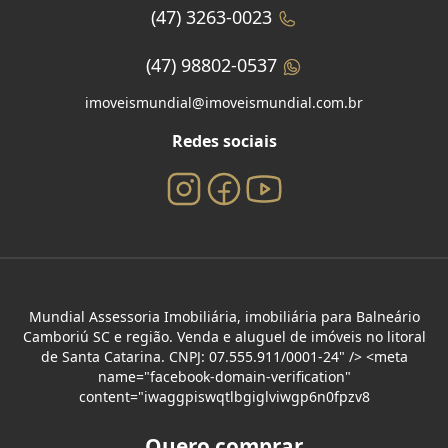
(47) 3263-0023
(47) 98802-0537
imoveismundial@imoveismundial.com.br
Redes sociais
Mundial Assessoria Imobiliária, imobiliária para Balneário
Camboriú SC e região. Venda e aluguel de imóveis no litoral
de Santa Catarina. CNPJ: 07.555.911/0001-24" /> <meta
name="facebook-domain-verification"
content="iwaggpiswqtlbgiglviwgp6n0fpzv8
Quero comprar