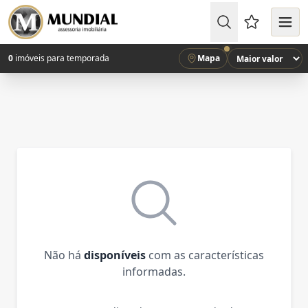
Favoritos (
0
imóveis para temporada
Mapa
Não há
disponíveis
com as características
informadas.