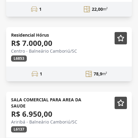
1
22,00
m²
Novidade
Residencial Hórus
R$ 7.000,00
Centro - Balneário Camboriú/SC
L6853
1
78,9
m²
SALA COMERCIAL
SALA COMERCIAL PARA AREA DA
SAUDE
R$ 6.950,00
Ariribá - Balneário Camboriú/SC
L6137