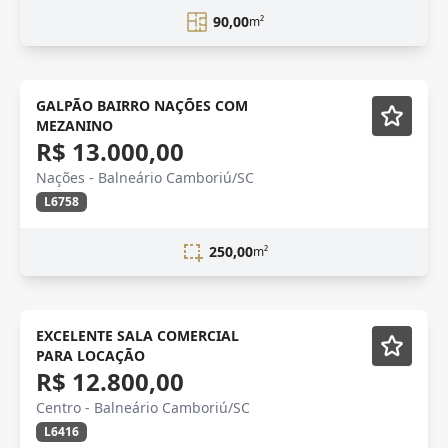
90,00
m²
LOCAÇÃO
Semi-mobiliado
GALPÃO BAIRRO NAÇÕES COM
MEZANINO
R$ 13.000,00
Nações - Balneário Camboriú/SC
L6758
250,00
m²
EXCELENTE SALA COMERCIAL
PARA LOCAÇÃO
R$ 12.800,00
Centro - Balneário Camboriú/SC
L6416