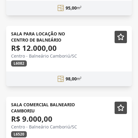
95,00
m²
NOVIDADE
Em Construção
SALA PARA LOCAÇÃO NO
CENTRO DE BALNEÁRIO
R$ 12.000,00
Centro - Balneário Camboriú/SC
L6082
98,00
m²
LOCAÇÃO
SALA COMERCIAL BALNEARIO
CAMBORIU
R$ 9.000,00
Centro - Balneário Camboriú/SC
L6520