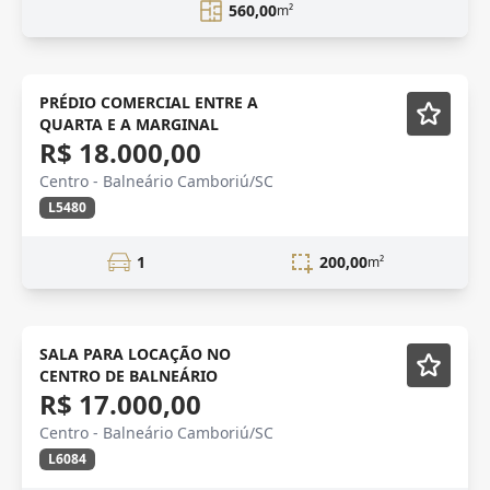
560,00
m²
PRÉDIO COMERCIAL ENTRE A
QUARTA E A MARGINAL
R$ 18.000,00
Centro - Balneário Camboriú/SC
L5480
1
200,00
m²
NOVIDADE
Em Construção
SALA PARA LOCAÇÃO NO
CENTRO DE BALNEÁRIO
R$ 17.000,00
Centro - Balneário Camboriú/SC
L6084