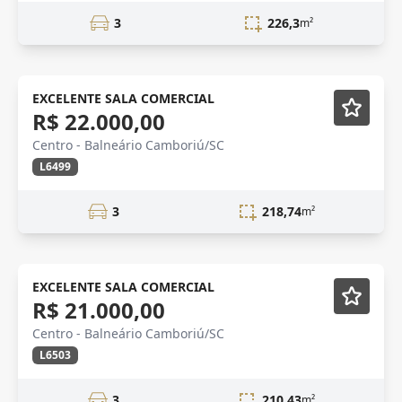
3
226,3
m²
LOCAÇÃO
EXCELENTE SALA COMERCIAL
R$ 22.000,00
Centro - Balneário Camboriú/SC
L6499
3
218,74
m²
LOCAÇÃO
EXCELENTE SALA COMERCIAL
R$ 21.000,00
Centro - Balneário Camboriú/SC
L6503
3
210,43
m²