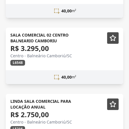
40,00
m²
SALA COMERCIAL 02 CENTRO
BALNEARIO CAMBORIU
R$ 3.295,00
Centro - Balneário Camboriú/SC
L6548
40,00
m²
NOVIDADE
Semi-mobiliado
LINDA SALA COMERCIAL PARA
LOCAÇÃO ANUAL
R$ 2.750,00
Centro - Balneário Camboriú/SC
L5216