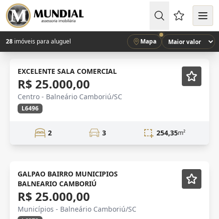
Favoritos (
28
imóveis para aluguel
Mapa
LOCAÇÃO
EXCELENTE SALA COMERCIAL
R$ 25.000,00
Centro - Balneário Camboriú/SC
L6496
2
3
254,35
m²
GALPAO BAIRRO MUNICIPIOS
BALNEARIO CAMBORIÚ
R$ 25.000,00
Municípios - Balneário Camboriú/SC