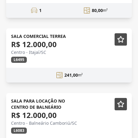
1
80,00
m²
centro itajaí
SALA COMERCIAL TERREA
R$ 12.000,00
Centro - Itajaí/SC
L6495
241,00
m²
NOVIDADE
SALA PARA LOCAÇÃO NO
CENTRO DE BALNEÁRIO
R$ 12.000,00
Centro - Balneário Camboriú/SC
L6083