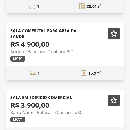
1
20,61
m²
SALA COMERCIAL
SALA COMERCIAL PARA AREA DA
SAUDE
R$ 4.900,00
Ariribá - Balneário Camboriú/SC
L6161
1
15,9
m²
VENDA
SALA EM EDIFICIO COMERCIAL
R$ 3.900,00
Barra Norte - Balneário Camboriú/SC
L6771