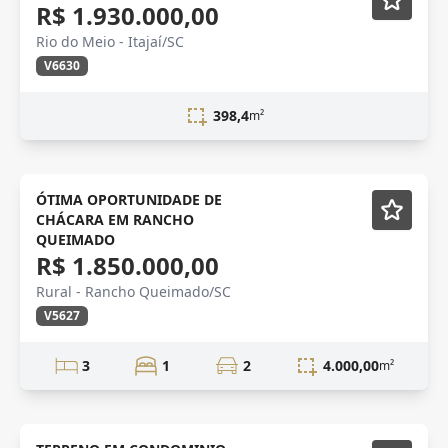
R$ 1.930.000,00
Rio do Meio - Itajaí/SC
V6630
398,4
m²
VENDA
Mobiliado
ÓTIMA OPORTUNIDADE DE
CHÁCARA EM RANCHO
QUEIMADO
R$ 1.850.000,00
Rural - Rancho Queimado/SC
V5627
3
1
2
4.000,00
m²