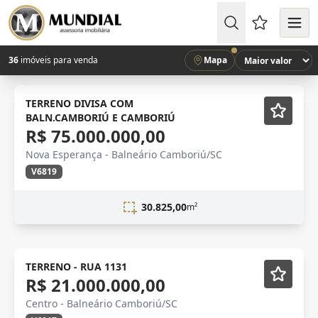
Favoritos (
36
imóveis para venda
Mapa
Novidade
TERRENO DIVISA COM
BALN.CAMBORIÚ E CAMBORIÚ
R$ 75.000.000,00
Nova Esperança - Balneário Camboriú/SC
V6819
30.825,00
m²
Novidade
TERRENO - RUA 1131
R$ 21.000.000,00
Centro - Balneário Camboriú/SC