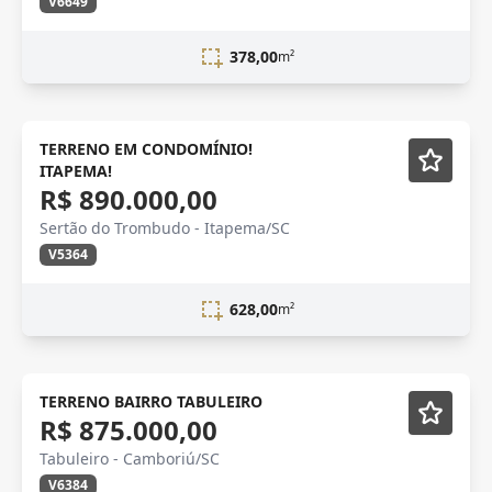
V6649
378,00
m²
VENDA
Em Construção
TERRENO EM CONDOMÍNIO!
ITAPEMA!
Vídeo
R$ 890.000,00
Sertão do Trombudo - Itapema/SC
V5364
628,00
m²
TERRENO BAIRRO TABULEIRO
R$ 875.000,00
Tabuleiro - Camboriú/SC
V6384