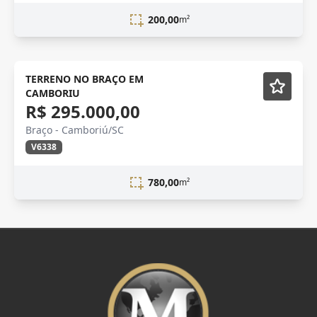
200,00
m²
terreno
TERRENO NO BRAÇO EM
CAMBORIU
R$ 295.000,00
Braço - Camboriú/SC
V6338
780,00
m²