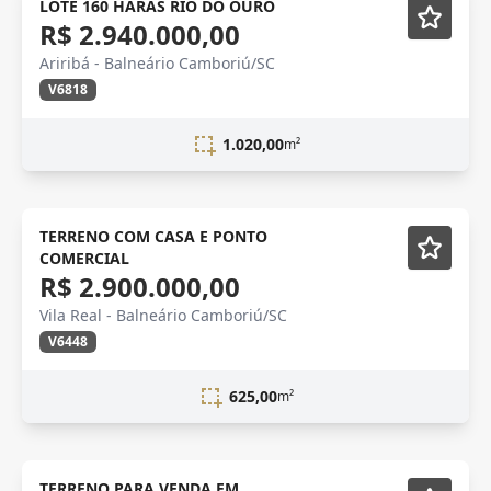
LOTE 160 HARAS RIO DO OURO
R$ 2.940.000,00
Ariribá - Balneário Camboriú/SC
V6818
1.020,00
m²
TERRENO COM CASA E PONTO
COMERCIAL
R$ 2.900.000,00
Vila Real - Balneário Camboriú/SC
V6448
625,00
m²
venda
TERRENO PARA VENDA EM