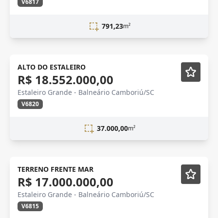
V6817
791,23
m²
Novidade
ALTO DO ESTALEIRO
R$ 18.552.000,00
Estaleiro Grande - Balneário Camboriú/SC
V6820
37.000,00
m²
Novidade
TERRENO FRENTE MAR
R$ 17.000.000,00
Estaleiro Grande - Balneário Camboriú/SC
V6815