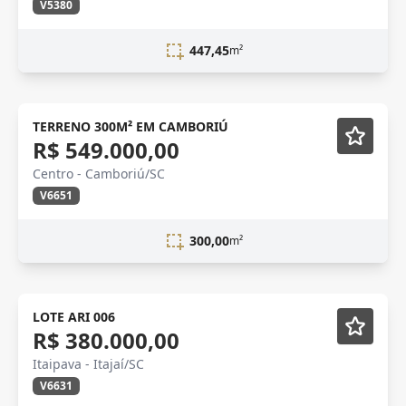
V5380
447,45
m²
Lançamento
TERRENO 300M² EM CAMBORIÚ
R$ 549.000,00
Centro - Camboriú/SC
V6651
300,00
m²
LOTE ARI 006
R$ 380.000,00
Itaipava - Itajaí/SC
V6631