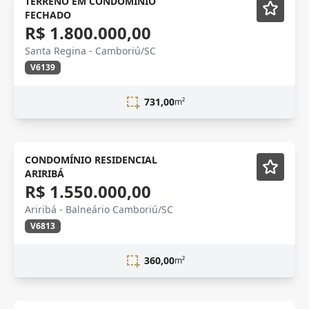
TERRENO EM CONDOMINIO
FECHADO
R$ 1.800.000,00
Santa Regina - Camboriú/SC
V6139
731,00
m²
Novidade
CONDOMÍNIO RESIDENCIAL
ARIRIBÁ
R$ 1.550.000,00
Ariribá - Balneário Camboriú/SC
V6813
360,00
m²