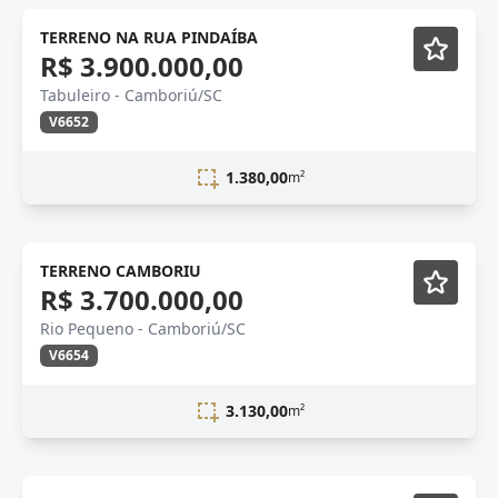
TERRENO NA RUA PINDAÍBA
R$ 3.900.000,00
Tabuleiro - Camboriú/SC
V6652
1.380,00
m²
TERRENO CAMBORIU
R$ 3.700.000,00
Rio Pequeno - Camboriú/SC
V6654
3.130,00
m²
Novidade